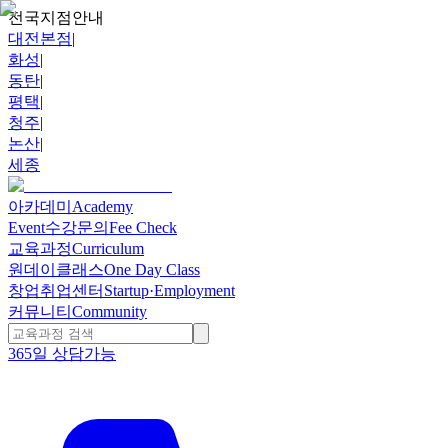
전국지점안내
대전본점
|
화성
|
동탄
|
평택
|
청주
|
논산
|
세종
아카데미
Academy
Event
수강문의
Fee Check
교육과정
Curriculum
원데이클래스
One Day Class
창업취업센터
Startup·Employment
커뮤니티
Community
365일 상담가능