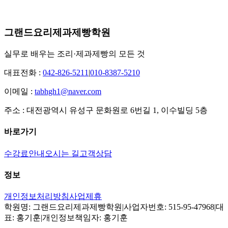
그랜드요리제과제빵학원
실무로 배우는 조리·제과제빵의 모든 것
대표전화 :
042-826-5211
|
010-8387-5210
이메일 :
tabhgh1@naver.com
주소 :
대전광역시 유성구 문화원로 6번길 1, 이수빌딩 5층
바로가기
수강료안내
오시는 길
고객상담
정보
개인정보처리방침
사업제휴
학원명: 그랜드요리제과제빵학원
|
사업자번호: 515-95-47968
|
대
표: 홍기훈
|
개인정보책임자: 홍기훈